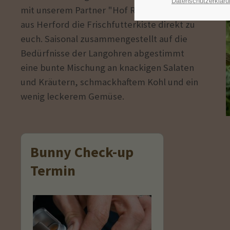
Datenschutzerkläru
mit unserem Partner "Hof Reinkensmeyer"
aus Herford die Frischfutterkiste direkt zu
euch. Saisonal zusammengestellt auf die
Bedürfnisse der Langohren abgestimmt
eine bunte Mischung an knackigen Salaten
und Kräutern, schmackhaftem Kohl und ein
wenig leckerem Gemüse.
Bunny Check-up
Termin