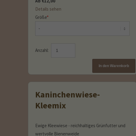
Ab
€
12,00
Details sehen
Größe
*
Anzahl:
Kaninchenwiese-
Kleemix
Ewige Kleewiese - reichhaltiges Grünfutter und
wertvolle Bienenweide