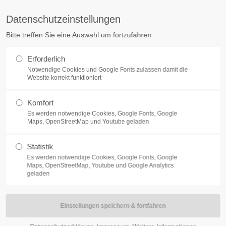
Datenschutzeinstellungen
ag "offcanvas-col2" existiert
Der Eintrag "offcanvas-col3" exist
Bitte treffen Sie eine Auswahl um fortzufahren
cht.
leider nicht.
Erforderlich
LANGOHREN
SERVICE
Notwendige Cookies und Google Fonts zulassen damit die
Website korrekt funktioniert
Komfort
Es werden notwendige Cookies, Google Fonts, Google
Maps, OpenStreetMap und Youtube geladen
Statistik
m täglichen Angebot an Frischfutter der Hauptversor
Es werden notwendige Cookies, Google Fonts, Google
Maps, OpenStreetMap, Youtube und Google Analytics
tzung und hervorragender Qualität. Hier gehts zu den
geladen
ier zum
Zubehör
Blattsalat 500g