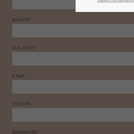
Datenschutzerklärun
Anschrift
*
PLZ und Ort
*
E-Mail
*
TELEFON
ANMERKUNG
*