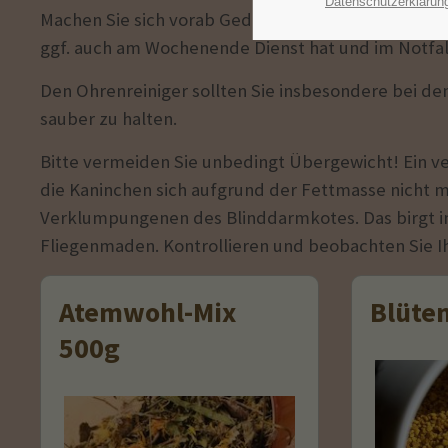
Datenschutzerklärun
Machen Sie sich vorab Gedanken, wo Sie hinfahren 
ggf. auch am Wochenende Dienst hat und im Notfal
Den Ohrenreiniger sollten Sie insbesondere bei d
sauber zu halten.
Bitte vermeiden Sie unbedingt Übergewicht! Ein v
die Kaninchen sich aufgrund der Fettmasse nicht 
Verklumpungenen des Blinddarmkotes. Das birgt i
Fliegenmaden. Kontrollieren und beobachten Sie Ih
Atemwohl-Mix
Blüte
500g