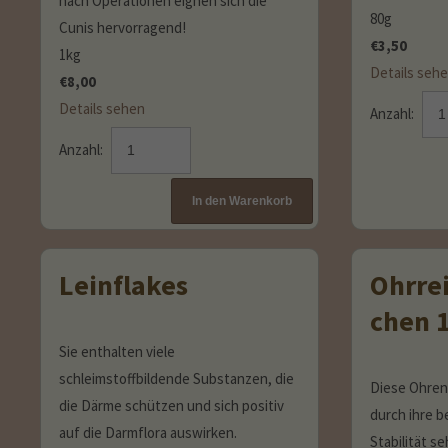
nach Operationen eignen sich die
80g
Cunis hervorragend!
€
3,50
1kg
Details seh
€
8,00
Details sehen
Anzahl:
Anzahl:
Leinflakes
Ohrre
chen 
Sie enthalten viele
schleimstoffbildende Substanzen, die
Diese Ohren
die Därme schützen und sich positiv
durch ihre 
auf die Darmflora auswirken.
Stabilität s