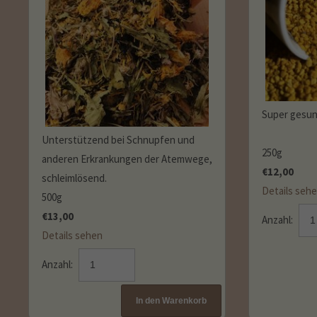
Super gesund
Unterstützend bei Schnupfen und
250g
anderen Erkrankungen der Atemwege,
€
12,00
schleimlösend.
Details seh
500g
€
13,00
Anzahl:
Details sehen
Anzahl: